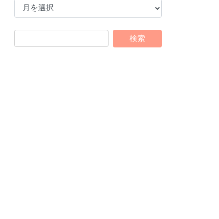
ー
カ
イ
ブ