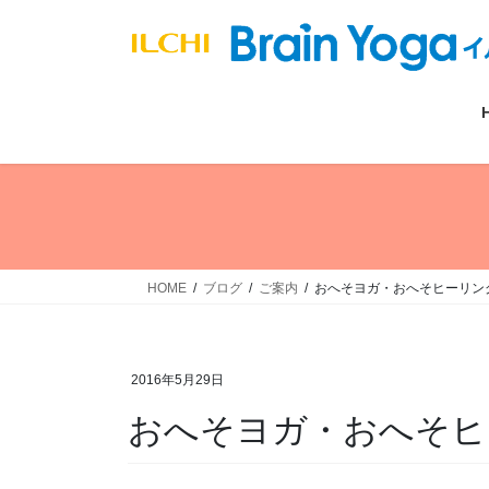
コ
ナ
ン
ビ
テ
ゲ
ン
ー
ツ
シ
へ
ョ
ス
ン
キ
に
ッ
移
プ
動
HOME
ブログ
ご案内
おへそヨガ・おへそヒーリン
2016年5月29日
おへそヨガ・おへそヒ