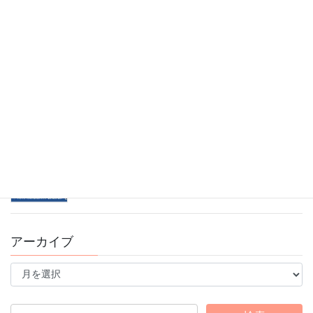
2026年1月4日
11/9(日)ブレインスポーツ運動会のお知らせ
2025年10月30日
10/13スポーツの日！ブレインフォンフェスタ開催
2025年9月16日
錦糸町スタジオ看板がリニューアルしました♪
2025年8月15日
アーカイブ
ア
ー
カ
イ