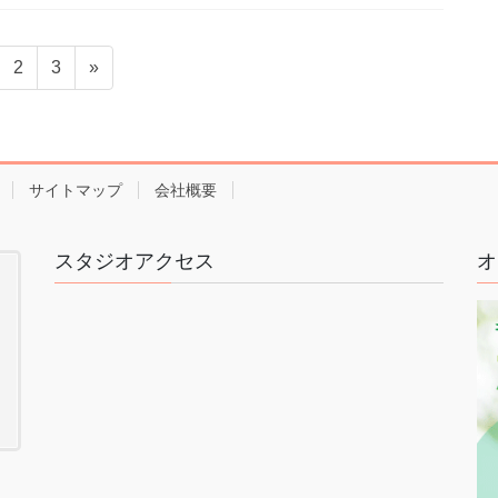
固
固
2
3
»
定
定
ペ
ペ
ー
ー
ジ
ジ
サイトマップ
会社概要
スタジオアクセス
オ