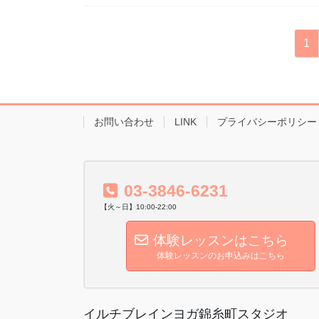
投
固
1
稿
定
ペ
の
ー
ペ
ジ
お問い合わせ
LINK
プライバシーポリシー
ー
ジ
送
03-3846-6231
り
【火～日】10:00-22:00
体験レッスンはこちら
体験レッスンのお申込みはこちら
イルチブレインヨガ錦糸町スタジオ