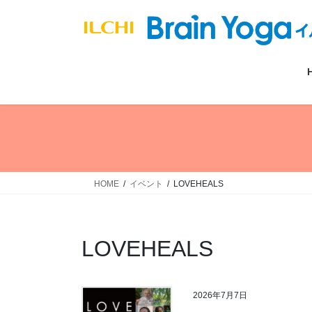
コ
ナ
ン
ビ
テ
ゲ
ン
ー
ツ
シ
へ
ョ
ス
ン
キ
に
ッ
移
プ
動
HOME
イベント
LOVEHEALS
LOVEHEALS
2026年7月7日