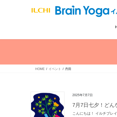
コ
ナ
ン
ビ
テ
ゲ
ン
ー
ツ
シ
へ
ョ
ス
ン
キ
に
ッ
移
プ
動
HOME
イベント
丹田
2025年7月7日
7月7日七夕！ど
こんにちは！ イルチブレ