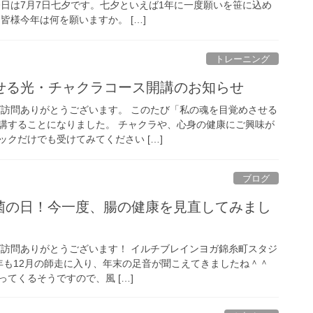
今日は7月7日七夕です。七夕といえば1年に一度願いを笹に込め
皆様今年は何を願いますか。 […]
トレーニング
せる光・チャクラコース開講のお知らせ
グ訪問ありがとうございます。 このたび「私の魂を目覚めさせる
講することになりました。 チャクラや、心身の健康にご興味が
クだけでも受けてみてください […]
ブログ
ス菌の日！今一度、腸の健康を見直してみまし
グ訪問ありがとうございます！ イルチブレインヨガ錦糸町スタジ
4年も12月の師走に入り、年末の足音が聞こえてきましたね＾＾
てくるそうですので、風 […]