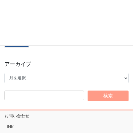
10/13スポーツの日！ブレインフォンフェスタ開催
2025年9月16日
錦糸町スタジオ看板がリニューアルしました♪
2025年8月15日
アーカイブ
ア
ー
カ
イ
ブ
お問い合わせ
LINK