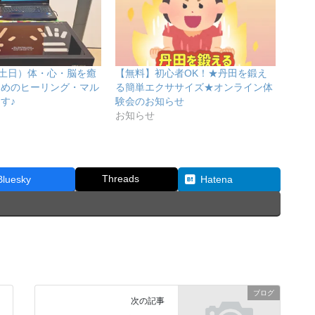
（土日）体・心・脳を癒
【無料】初心者OK！★丹田を鍛え
ためのヒーリング・マル
る簡単エクササイズ★オンライン体
す♪
験会のお知らせ
お知らせ
Threads
Bluesky
Hatena
ブログ
次の記事