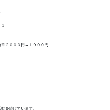
オ
３１
２０００円→１０００円
、
動を続けています。