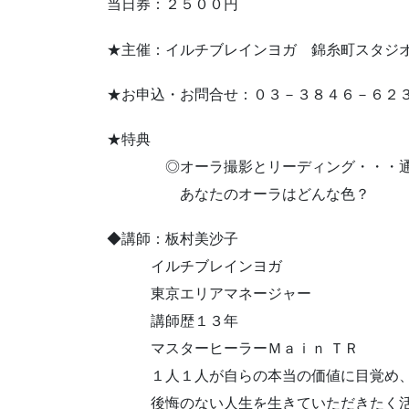
当日券：２５００円
★主催：イルチブレインヨガ 錦糸町スタジ
★お申込・お問合せ：０３－３８４６－６２
★特典
◎オーラ撮影とリーディング・・・通常
あなたのオーラはどんな色？
◆講師：板村美沙子
イルチブレインヨガ
東京エリアマネージャー
講師歴１３年
マスターヒーラーＭａｉｎ ＴＲ
１人１人が自らの本当の価値に目覚め
後悔のない人生を生きていただきたく活