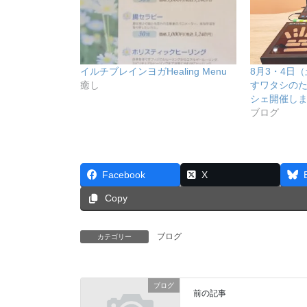
イルチブレインヨガHealing Menu
8月3・4日
癒し
すワタシの
シェ開催しま
ブログ
Facebook
X
Copy
ブログ
カテゴリー
ブログ
前の記事