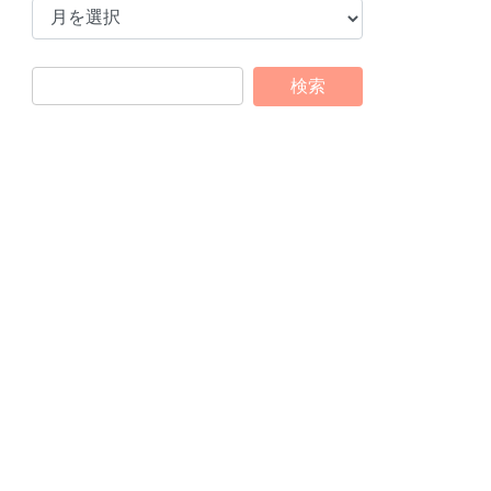
ー
カ
イ
ブ