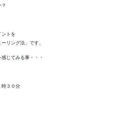
か？
イントを
ヒーリング法」です。
を感じてみる事・・・
１時３０分