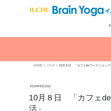
コ
ナ
ン
ビ
テ
ゲ
ン
ー
ツ
シ
へ
ョ
ス
ン
キ
に
ッ
移
プ
動
HOME
ブログ
10月８日 「カフェdeワークショップ
2019年9月16日
10月８日 「カフェd
活」