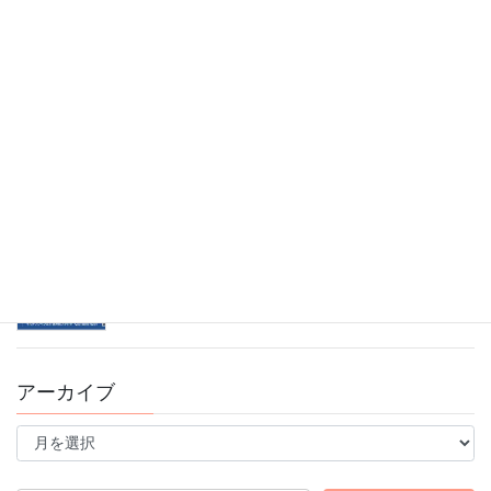
明けましておめでとうございます！
2026年1月4日
11/9(日)ブレインスポーツ運動会のお知らせ
2025年10月30日
10/13スポーツの日！ブレインフォンフェスタ開催
2025年9月16日
錦糸町スタジオ看板がリニューアルしました♪
2025年8月15日
アーカイブ
ア
ー
カ