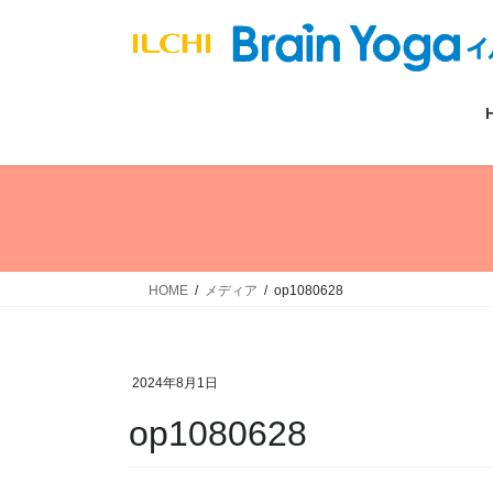
コ
ナ
ン
ビ
テ
ゲ
ン
ー
ツ
シ
へ
ョ
ス
ン
キ
に
ッ
移
プ
動
HOME
メディア
op1080628
2024年8月1日
op1080628