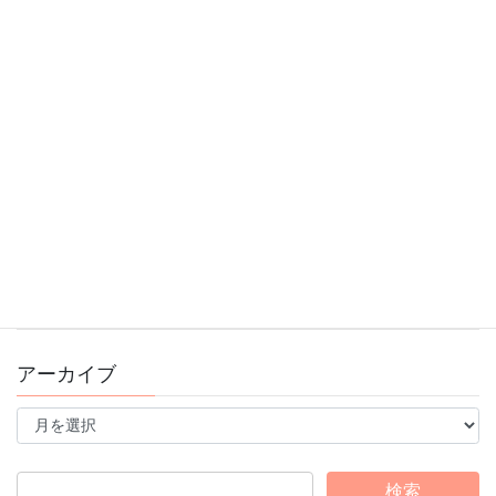
2026年1月4日
11/9(日)ブレインスポーツ運動会のお知らせ
2025年10月30日
10/13スポーツの日！ブレインフォンフェスタ開催
2025年9月16日
錦糸町スタジオ看板がリニューアルしました♪
2025年8月15日
アーカイブ
ア
ー
カ
イ