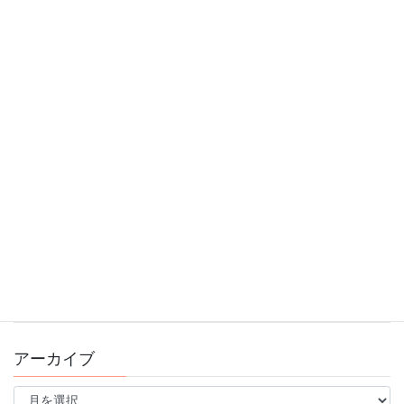
明けましておめでとうございます！
2026年1月4日
11/9(日)ブレインスポーツ運動会のお知らせ
2025年10月30日
10/13スポーツの日！ブレインフォンフェスタ開催
2025年9月16日
錦糸町スタジオ看板がリニューアルしました♪
2025年8月15日
アーカイブ
ア
ー