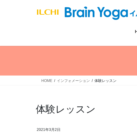
コ
ナ
ン
ビ
テ
ゲ
ン
ー
ツ
シ
へ
ョ
ス
ン
キ
に
ッ
移
プ
動
HOME
インフォメーション
体験レッスン
体験レッスン
2021年3月2日