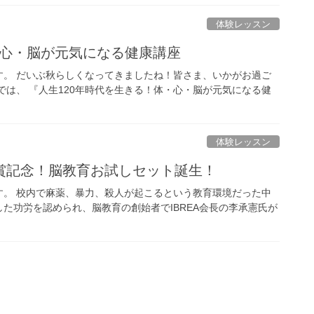
体験レッスン
体・心・脳が元気になる健康講座
す。 だいぶ秋らしくなってきましたね！皆さま、いかがお過ご
では、 『人生120年時代を生きる！体・心・脳が元気になる健
体験レッスン
賞記念！脳教育お試しセット誕生！
す。 校内で麻薬、暴力、殺人が起こるという教育環境だった中
た功労を認められ、脳教育の創始者でIBREA会長の李承憲氏が