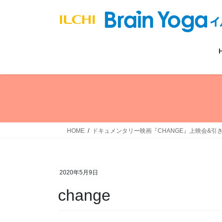
コ
ナ
ン
ビ
テ
ゲ
ン
ー
ツ
シ
へ
ョ
ス
ン
キ
に
ッ
移
プ
動
HOME
ドキュメンタリー映画『CHANGE』上映会&引き寄
2020年5月9日
change