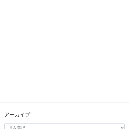
明けましておめでとうございます！
2026年1月4日
11/9(日)ブレインスポーツ運動会のお知らせ
2025年10月30日
10/13スポーツの日！ブレインフォンフェスタ開催
2025年9月16日
錦糸町スタジオ看板がリニューアルしました♪
2025年8月15日
アーカイブ
ア
ー