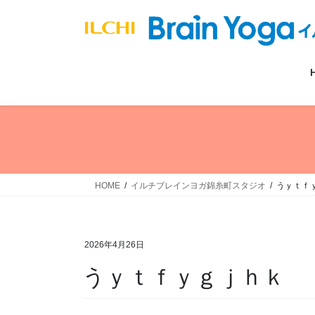
コ
ナ
ン
ビ
テ
ゲ
ン
ー
ツ
シ
へ
ョ
ス
ン
キ
に
ッ
移
プ
動
HOME
イルチブレインヨガ錦糸町スタジオ
うｙｔｆ
2026年4月26日
うｙｔｆｙｇｊｈｋ