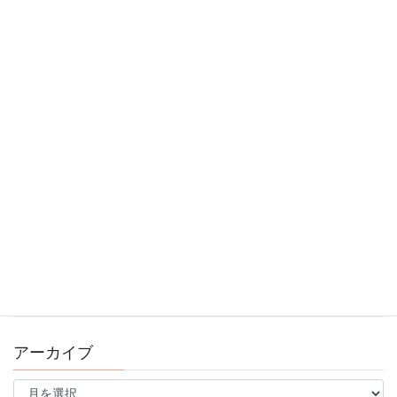
明けましておめでとうございます！
2026年1月4日
11/9(日)ブレインスポーツ運動会のお知らせ
2025年10月30日
10/13スポーツの日！ブレインフォンフェスタ開催
2025年9月16日
錦糸町スタジオ看板がリニューアルしました♪
2025年8月15日
アーカイブ
ア
ー